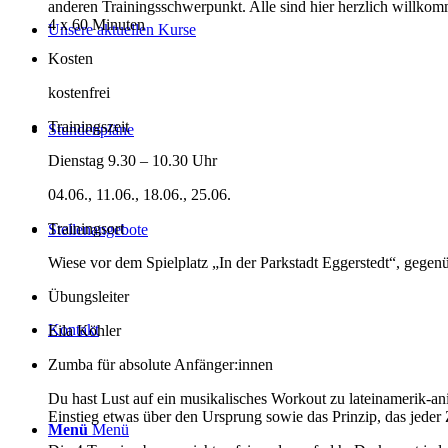
anderen Trainingsschwerpunkt. Alle sind hier herzlich willk
4 x 60 Minuten
Unsere aktuellen Kurse
Kosten
kostenfrei
Trainingszeit
Stundenpläne
Dienstag 9.30 – 10.30 Uhr
04.06., 11.06., 18.06., 25.06.
Trainingsort
Stellenangebote
Wiese vor dem Spielplatz „In der Parkstadt Eggerstedt“, gegen
Übungsleiter
Kontakt
Eila Köhler
Zumba für absolute Anfänger:innen
Du hast Lust auf ein musikalisches Workout zu lateinamerik-a
Einstieg etwas über den Ursprung sowie das Prinzip, das jed
Menü
Menü