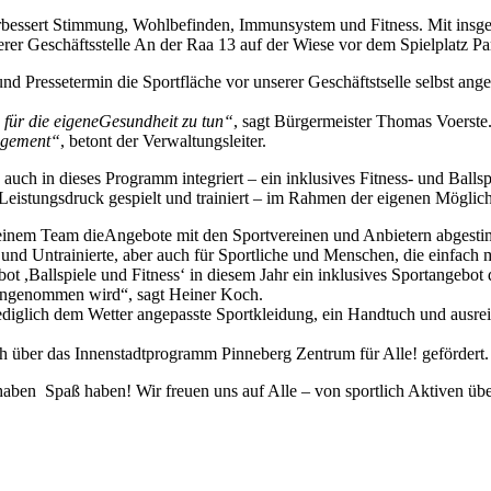
bessert Stimmung, Wohlbefinden, Immunsystem und Fitness. Mit insges
erer Geschäftsstelle An der Raa 13 auf der Wiese vor dem Spielplatz Pa
nd Pressetermin die Sportfläche vor unserer Geschäftstselle selbst ang
für die eigeneGesundheit zu tun“
, sagt Bürgermeister Thomas Voerste
gagement“
, betont der Verwaltungsleiter.
h auch in dieses Programm integriert – ein inklusives Fitness- und Bal
 Leistungsdruck gespielt und trainiert – im Rahmen der eigenen Möglich
seinem Team dieAngebote mit den Sportvereinen und Anbietern abgestim
r und Untrainierte, aber auch für Sportliche und Menschen, die einfach
 ,Ballspiele und Fitness‘ in diesem Jahr ein inklusives Sportangebot 
angenommen wird“, sagt Heiner Koch.
lediglich dem Wetter angepasste Sportkleidung, ein Handtuch und ausr
h über das Innenstadtprogramm Pinneberg Zentrum für Alle! gefördert.
ben Spaß haben! Wir freuen uns auf Alle – von sportlich Aktiven über