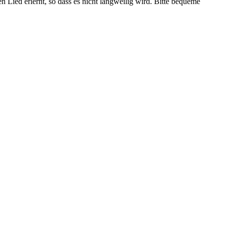
Lied erlernt, so dass es nicht langweilig wird. Bitte bequeme