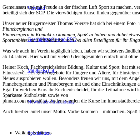
Gemeinsam und mit Freude an der frischen Luft Sport zu machen, ver
Vorstand
beteiligt sich der SCP. Die vierwöchigen Kurse finden gegenüber uns
Unser neuer Bürgermeister Thomas Voerste hat sich bei einem Foto- u
Pinneberginnen und
Pinnebergern in Kontakt zu kommen, Spaß zu haben und dabei etwas 
Geschäftsstelle und PSC
Sportanbieter und ich bedanke mich bei allen Beteiligten für ihr En
Was wir auch im Verein tagtäglich leben, haben wir selbstverständlic
ab 14 Jahren. Hier wird mit vielen Gleichgesinnten einfach und ohne
Heiner Koch, Fachbereichsleiter Bildung, Kultur und Sport, hat mit 
Mitgliedschaft
Fitnesslevel. „Es gibt Angebote für Jüngere und Ältere, für Einsteige
Neues ausprobieren wollen. Besonders freuen wir uns, mit dem Angebot
Pinnebergerinnen und Pinnebergern mit und ohne Einschränkungen 
Egal für welchen Kurs ihr Euch entscheidet, für die Teilnahme wird 
Sparkasse Südholstein sowie von
pinnau.com unterstützt. Zudem werden die Kurse im Innenstadtbereic
Newsletter-Anmeldung
Auch hierbei lautet unser Motto: Vorbeikommen – mitmachen- Spaß ha
Walking & Fitness
Sportstätten