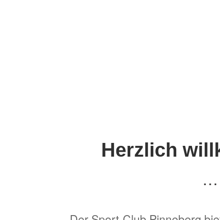
Herzlich wi
… 
Der
Sport-Club Pinneberg
bie