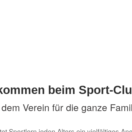
llkommen beim Sport-Clu
dem Verein für die ganze Famil
tet Sportlern jeden Alters ein vielfältiges 