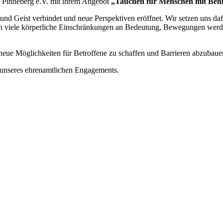
 Pinneberg e.V. mit ihrem Angebot
„Tauchen für Menschen mit Beh
er und Geist verbindet und neue Perspektiven eröffnet. Wir setzen uns 
ren viele körperliche Einschränkungen an Bedeutung, Bewegungen werde
 neue Möglichkeiten für Betroffene zu schaffen und Barrieren abzubaue
unseres ehrenamtlichen Engagements.