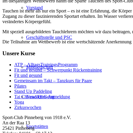
Im diesjährigen Wettbewerb nahm die Sparte Tauchen des Sport-Club
Vorstand
Tauchen ist mehr als nur ein Sport – es ist eine Erfahrung, die Körp
Zugang zu dieser faszinierenden Sportart erhalten. Im Wasser verlie
verändertes Körpergefühl.
Mit speziell ausgebildeten Tauchlehrern möchten wir dazu beitragen,
Geschäftsstelle und PSC
Die Teilnahme am Wettbewerb ist eine wertschätzende Anerkennung 
Unsere Kurse
ATP – AlltagsTrainingsProgramm
Mitgliedschaft
Fit und gesund – Schwerpunkt Rückentraining
Fit und gesund
Gemeinsam im Takt – Tanzkurs für Paare
Pilates
Stand Up Paddeling
Newsletter-Anmeldung
Tai Chi und Qi Gong
Yoga
Zirkuswochen
Sport-Club Pinneberg von 1918 e.V.
An der Raa 13
Sportstätten
25421 Pinneberg