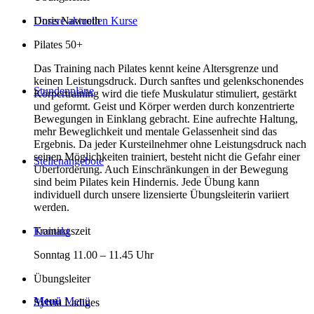
Doris Nawroth
Unsere aktuellen Kurse
Pilates 50+
Das Training nach Pilates kennt keine Altersgrenze und
keinen Leistungsdruck. Durch sanftes und gelenkschonendes
Stundenpläne
Körpertraining wird die tiefe Muskulatur stimuliert, gestärkt
und geformt. Geist und Körper werden durch konzentrierte
Bewegungen in Einklang gebracht. Eine aufrechte Haltung,
mehr Beweglichkeit und mentale Gelassenheit sind das
Ergebnis. Da jeder Kursteilnehmer ohne Leistungsdruck nach
seinen Möglichkeiten trainiert, besteht nicht die Gefahr einer
Stellenangebote
Überforderung. Auch Einschränkungen in der Bewegung
sind beim Pilates kein Hindernis. Jede Übung kann
individuell durch unsere lizensierte Übungsleiterin variiert
werden.
Trainingszeit
Kontakt
Sonntag 11.00 – 11.45 Uhr
Übungsleiter
Menü
Menü
Sylvia Ladiges