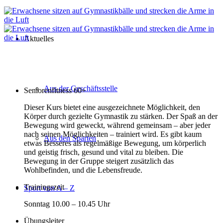
Aktuelles
Aus der Geschäftsstelle
Seniorenfitness 60+
Dieser Kurs bietet eine ausgezeichnete Möglichkeit, den
Körper durch gezielte Gymnastik zu stärken. Der Spaß an der
Bewegung wird geweckt, während gemeinsam – aber jeder
nach seinen Möglichkeiten – trainiert wird. Es gibt kaum
Aus den Sparten
etwas Besseres als regelmäßige Bewegung, um körperlich
und geistig frisch, gesund und vital zu bleiben. Die
Bewegung in der Gruppe steigert zusätzlich das
Wohlbefinden, und die Lebensfreude.
Trainingszeit
Sport von A – Z
Sonntag 10.00 – 10.45 Uhr
Übungsleiter