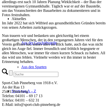
allerdings erst nach 10 Jahren Planung Wirklichkeit – der Bau der
vereinseigenen Gymnastikhalle. Täglich war er auf der Baustelle,
um das Voranschreiten der Bauarbeiten zu dokumentieren und in
Fotos festzuhalten.
Aktuelles
Im Jahr 2022 hat sich Wilfried aus gesundheitlichen Gründen bereits
von seinen Arbeiten zurückgezogen.
Nun trauern wir und bedanken uns gleichzeitig bei einem
großartigen Menschen, der in den vergangenen Jahren viel für den
Aus der Geschäftsstelle
Verein geleistet hat, immer alles im Blick hatte, auch das was nicht
gleich ins Auge fiel. Immer freundlich und fröhlich begegnete er
allen Menschen, war immer für einen kurzen Schnack zu haben. All
das wird uns fehlen. Vielmehr werden wir ihn immer in bester
Erinnerung behalten.
Aus den Sparten
Sport-Club Pinneberg von 1918 e.V.
An der Raa 13
Sport von A – Z
25421 Pinneberg
Telefon: 04101 – 69 17 13
Telefax: 04101 – 632 31
E-Mail: info@sport-club-pinneberg.de