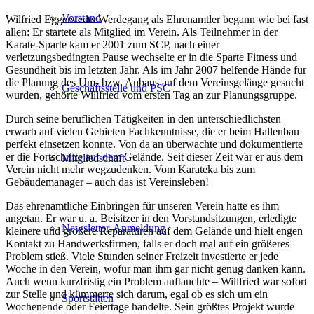
Vorstand
Wilfried Eggerstedts Werdegang als Ehrenamtler begann wie bei fast
allen: Er startete als Mitglied im Verein. Als Teilnehmer in der
Karate-Sparte kam er 2001 zum SCP, nach einer
verletzungsbedingten Pause wechselte er in die Sparte Fitness und
Gesundheit bis im letzten Jahr. Als im Jahr 2007 helfende Hände für
die Planung des Um- bzw. Anbaus auf dem Vereinsgelänge gesucht
Geschäftsstelle und PSC
wurden, gehörte Willfried vom ersten Tag an zur Planungsgruppe.
Durch seine beruflichen Tätigkeiten in den unterschiedlichsten
erwarb auf vielen Gebieten Fachkenntnisse, die er beim Hallenbau
perfekt einsetzen konnte. Von da an überwachte und dokumentierte
er die Fortschritte auf dem Gelände. Seit dieser Zeit war er aus dem
Mitgliedschaft
Verein nicht mehr wegzudenken. Vom Karateka bis zum
Gebäudemanager – auch das ist Vereinsleben!
Das ehrenamtliche Einbringen für unseren Verein hatte es ihm
angetan. Er war u. a. Beisitzer in den Vorstandsitzungen, erledigte
Newsletter-Anmeldung
kleinere und größere Reparaturen auf dem Gelände und hielt engen
Kontakt zu Handwerksfirmen, falls er doch mal auf ein größeres
Problem stieß. Viele Stunden seiner Freizeit investierte er jede
Woche in den Verein, wofür man ihm gar nicht genug danken kann.
Auch wenn kurzfristig ein Problem auftauchte – Willfried war sofort
zur Stelle und kümmerte sich darum, egal ob es sich um ein
Sportstätten
Wochenende oder Feiertage handelte. Sein größtes Projekt wurde