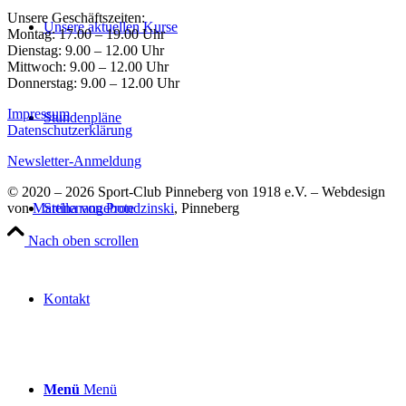
Unsere Geschäftszeiten:
Unsere aktuellen Kurse
Montag: 17.00 – 19.00 Uhr
Dienstag: 9.00 – 12.00 Uhr
Mittwoch: 9.00 – 12.00 Uhr
Donnerstag: 9.00 – 12.00 Uhr
Impressum
Stundenpläne
Datenschutzerklärung
Newsletter-Anmeldung
© 2020 – 2026 Sport-Club Pinneberg von 1918 e.V. – Webdesign
von
Martina von Prondzinski
, Pinneberg
Stellenangebote
Nach oben scrollen
Kontakt
Menü
Menü