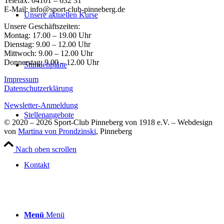
Telefax: 04101 – 632 31
E-Mail: info@sport-club-pinneberg.de
Unsere aktuellen Kurse
Unsere Geschäftszeiten:
Montag: 17.00 – 19.00 Uhr
Dienstag: 9.00 – 12.00 Uhr
Mittwoch: 9.00 – 12.00 Uhr
Donnerstag: 9.00 – 12.00 Uhr
Stundenpläne
Impressum
Datenschutzerklärung
Newsletter-Anmeldung
Stellenangebote
© 2020 – 2026 Sport-Club Pinneberg von 1918 e.V. – Webdesign
von
Martina von Prondzinski
, Pinneberg
Nach oben scrollen
Kontakt
Menü
Menü