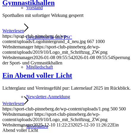
Gymnastikhallen
Vorstand
Sporthallen mit sofortiger Wirkung gesperrt
Weiterlesen
https://sport-club-pinneberg.de/wp-
Geschäftsstelle und PSC
content/uploads/Logohintergrund_4_neu.jpg
667
1000
Websitemanager
https://sport-club-pinneberg.de/wp-
content/uploads/2019/10/Logo_mit_Schriftzug_ZW.png
Websitemanager
2026-01-08 09:55:54
2026-01-08 09:55:54
Sperrung
der Sport- und Gymnastikhallen
Mitgliedschaft
Ein Abend voller Licht
Lichterglanz und Vereinsgefühl pur: Laternelauf 2025 im Rückblick.
Newsletter-Anmeldung
Weiterlesen
https://sport-club-pinneberg.de/wp-content/uploads/1.png
500
500
Websitemanager
https://sport-club-pinneberg.de/wp-
content/uploads/2019/10/Logo_mit_Schriftzug_ZW.png
Websitemanager
2025-12-10 11:22:23
2025-12-10 11:26:22
Ein
Sportstätten
Abend voller Licht