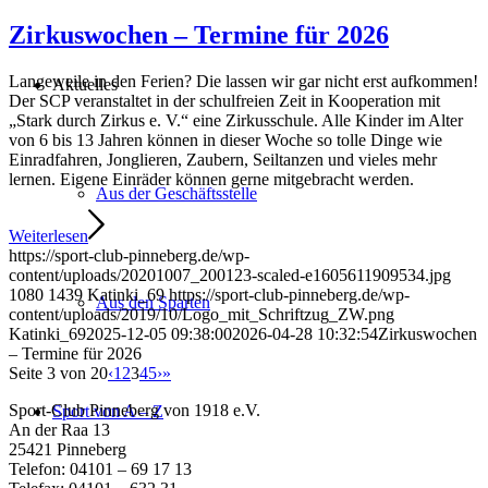
Zirkuswochen – Termine für 2026
Langeweile in den Ferien? Die lassen wir gar nicht erst aufkommen!
Aktuelles
Der SCP veranstaltet in der schulfreien Zeit in Kooperation mit
„Stark durch Zirkus e. V.“ eine Zirkusschule. Alle Kinder im Alter
von 6 bis 13 Jahren können in dieser Woche so tolle Dinge wie
Einradfahren, Jonglieren, Zaubern, Seiltanzen und vieles mehr
lernen. Eigene Einräder können gerne mitgebracht werden.
Aus der Geschäftsstelle
Weiterlesen
https://sport-club-pinneberg.de/wp-
content/uploads/20201007_200123-scaled-e1605611909534.jpg
1080
1439
Katinki_69
https://sport-club-pinneberg.de/wp-
Aus den Sparten
content/uploads/2019/10/Logo_mit_Schriftzug_ZW.png
Katinki_69
2025-12-05 09:38:00
2026-04-28 10:32:54
Zirkuswochen
– Termine für 2026
Seite 3 von 20
‹
1
2
3
4
5
›
»
Sport-Club Pinneberg von 1918 e.V.
Sport von A – Z
An der Raa 13
25421 Pinneberg
Telefon: 04101 – 69 17 13